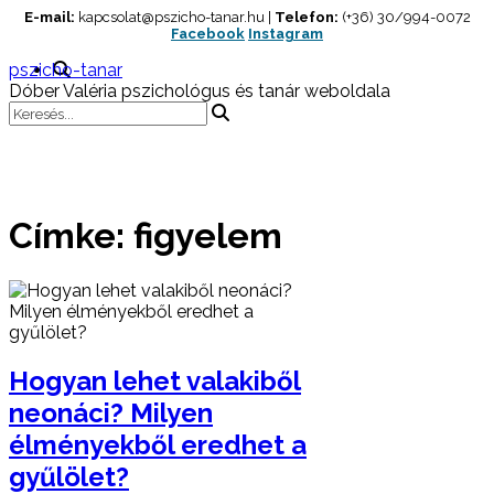
Skip
E-mail:
kapcsolat@pszicho-tanar.hu |
Telefon:
(+36) 30/994-0072
Facebook
Instagram
to
content
pszicho-tanar
Dóber Valéria pszichológus és tanár weboldala
Címke:
figyelem
Hogyan lehet valakiből
neonáci? Milyen
élményekből eredhet a
gyűlölet?