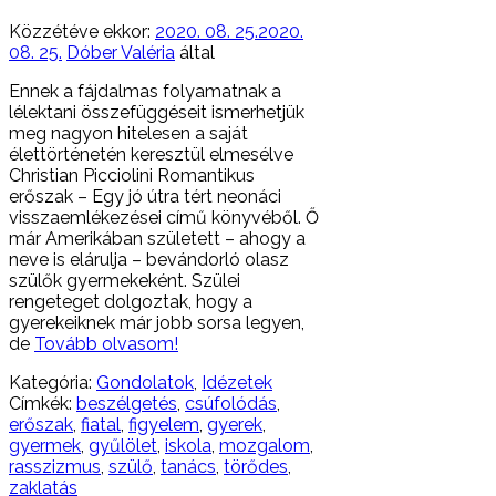
Közzétéve ekkor:
2020. 08. 25.
2020.
08. 25.
Dóber Valéria
által
Ennek a fájdalmas folyamatnak a
lélektani összefüggéseit ismerhetjük
meg nagyon hitelesen a saját
élettörténetén keresztül elmesélve
Christian Picciolini Romantikus
erőszak – Egy jó útra tért neonáci
visszaemlékezései című könyvéből. Ő
már Amerikában született – ahogy a
neve is elárulja – bevándorló olasz
szülők gyermekeként. Szülei
rengeteget dolgoztak, hogy a
gyerekeiknek már jobb sorsa legyen,
de
Tovább olvasom!
Kategória:
Gondolatok
,
Idézetek
Címkék:
beszélgetés
,
csúfolódás
,
erőszak
,
fiatal
,
figyelem
,
gyerek
,
gyermek
,
gyűlölet
,
iskola
,
mozgalom
,
rasszizmus
,
szülő
,
tanács
,
törődes
,
zaklatás