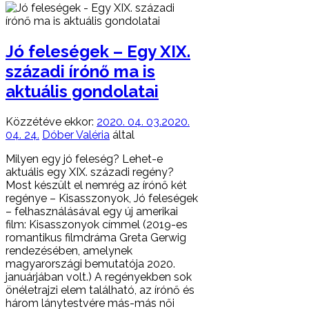
Jó feleségek – Egy XIX.
századi írónő ma is
aktuális gondolatai
Közzétéve ekkor:
2020. 04. 03.
2020.
04. 24.
Dóber Valéria
által
Milyen egy jó feleség? Lehet-e
aktuális egy XIX. századi regény?
Most készült el nemrég az írónő két
regénye – Kisasszonyok, Jó feleségek
– felhasználásával egy új amerikai
film: Kisasszonyok címmel (2019-es
romantikus filmdráma Greta Gerwig
rendezésében, amelynek
magyarországi bemutatója 2020.
januárjában volt.) A regényekben sok
önéletrajzi elem található, az írónő és
három lánytestvére más-más női