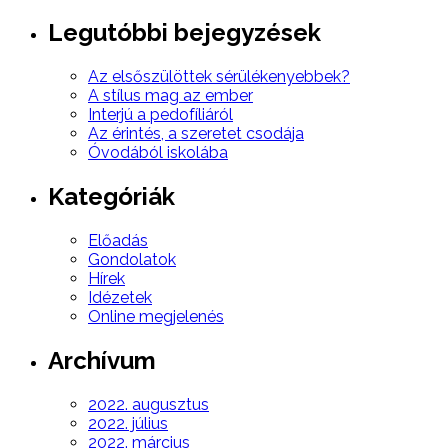
Legutóbbi bejegyzések
Az elsőszülöttek sérülékenyebbek?
A stílus mag az ember
Interjú a pedofíliáról
Az érintés, a szeretet csodája
Óvodából iskolába
Kategóriák
Előadás
Gondolatok
Hírek
Idézetek
Online megjelenés
Archívum
2022. augusztus
2022. július
2022. március