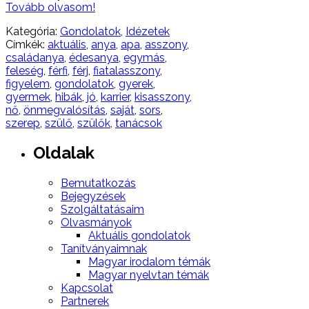
Tovább olvasom!
Kategória:
Gondolatok
,
Idézetek
Címkék:
aktuális
,
anya
,
apa
,
asszony
,
családanya
,
édesanya
,
egymás
,
feleség
,
férfi
,
férj
,
fiatalasszony
,
figyelem
,
gondolatok
,
gyerek
,
gyermek
,
hibák
,
jó
,
karrier
,
kisasszony
,
nő
,
önmegvalósítás
,
saját
,
sors
,
szerep
,
szülő
,
szülők
,
tanácsok
Oldalak
Bemutatkozás
Bejegyzések
Szolgáltatásaim
Olvasmányok
Aktuális gondolatok
Tanítványaimnak
Magyar irodalom témák
Magyar nyelvtan témák
Kapcsolat
Partnerek