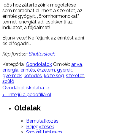
Idős hozzátartozóink megölelése
sem maradhat el, mert a szeretet, az
érintés gyógyít, „örömhormonokat”
termel, energiát ad, csökkenti az
indulatot, a fájdalmat!
Éljünk vele! Ne féljünk az érintést adni
és elfogadni…
Kép forrása:
Shutterstock
Kategória:
Gondolatok
Címkék:
anya
,
energia
,
érintés
,
érzelem
,
gyerek
,
gyermek
,
kötődés
,
közelség
,
szeretet
,
szülő
Post
Óvodából iskolába
→
navigation
←
Interjú a pedofíliáról
Oldalak
Bemutatkozás
Bejegyzések
Szolgáltatásaim