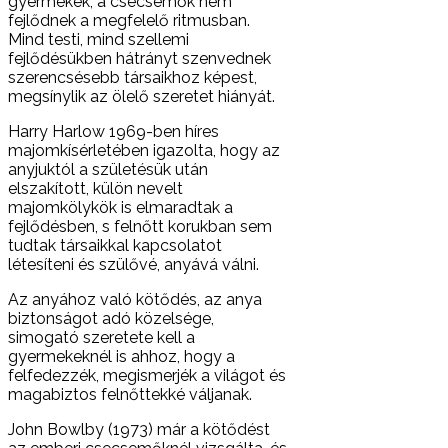
gyermekek, a csecsemők nem
fejlődnek a megfelelő ritmusban.
Mind testi, mind szellemi
fejlődésükben hátrányt szenvednek
szerencsésebb társaikhoz képest,
megsínylik az ölelő szeretet hiányát.
Harry Harlow 1969-ben híres
majomkísérletében igazolta, hogy az
anyjuktól a születésük után
elszakított, külön nevelt
majomkölykök is elmaradtak a
fejlődésben, s felnőtt korukban sem
tudtak társaikkal kapcsolatot
létesíteni és szülővé, anyává válni.
Az anyához való kötődés, az anya
biztonságot adó közelsége,
simogató szeretete kell a
gyermekeknél is ahhoz, hogy a
felfedezzék, megismerjék a világot és
magabiztos felnőttekké váljanak.
John Bowlby (1973) már a kötődést