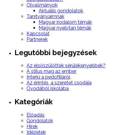
Olvasmányok
Aktuális gondolatok
Tanítványaimnak
Magyar irodalom témák
Magyar nyelvtan témák
Kapcsolat
Partnerek
Legutóbbi bejegyzések
Az elsőszülöttek sérülékenyebbek?
A stílus mag az ember
Interjú a pedofíliáról
Az érintés, a szeretet csodája
Óvodából iskolába
Kategóriák
Előadás
Gondolatok
Hírek
Idézetek