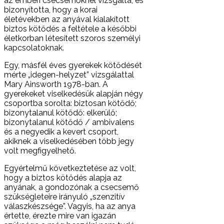
az emberi csecsemőknél vizsgálta, és
bizonyította, hogy a korai
életévekben az anyával kialakított
biztos kötődés a feltétele a későbbi
életkorban létesített szoros személyi
kapcsolatoknak.
Egy, másfél éves gyerekek kötődését
mérte „idegen-helyzet” vizsgálattal
Mary Ainsworth 1978-ban. A
gyerekeket viselkedésük alapján négy
csoportba sorolta: biztosan kötődő;
bizonytalanul kötődő: elkerülő;
bizonytalanul kötődő / ambivalens
és a negyedik a kevert csoport,
akiknek a viselkedésében több jegy
volt megfigyelhető.
Egyértelmű következtetése az volt,
hogy a biztos kötődés alapja az
anyának, a gondozónak a csecsemő
szükségleteire irányuló „szenzitív
válaszkészsége”. Vagyis, ha az anya
értette, érezte mire van igazán