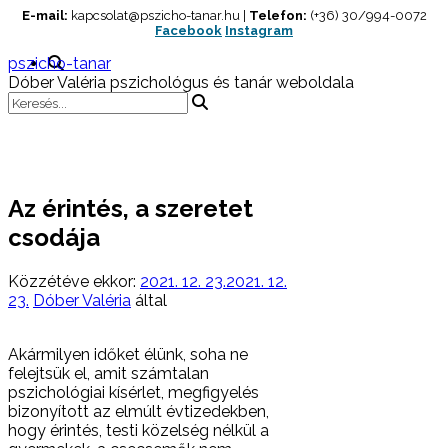
Skip
E-mail:
kapcsolat@pszicho-tanar.hu |
Telefon:
(+36) 30/994-0072
Facebook
Instagram
to
content
pszicho-tanar
Dóber Valéria pszichológus és tanár weboldala
Az érintés, a szeretet
csodája
Közzétéve ekkor:
2021. 12. 23.
2021. 12.
23.
Dóber Valéria
által
Akármilyen időket élünk, soha ne
felejtsük el, amit számtalan
pszichológiai kísérlet, megfigyelés
bizonyított az elmúlt évtizedekben,
hogy érintés, testi közelség nélkül a