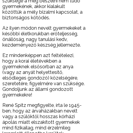
szüksége a még beszélni nem tudó
gyermekének, akkor kialakult
közöttük a mély bizalmi kapcsolat, a
biztonságos kötődés.
Az ilyen módon nevelt gyermekeket a
későbbi életkorukban erőteljesség,
önállóság, nagy tanulási kedv,
kezdeményező készség jellemezte.
Ez mindenképpen azt feltételezi,
hogy a korai életévekben a
gyermeknek elsősorban az anya
(vagy az anyát helyettesítő,
elsődleges gondozó) közelségére,
szeretetére, figyelmére van szüksége.
Gondoljunk az állami gondozott
gyermekekre!
René Spitz megfigyelte, írta le 1945-
ben, hogy az árvaházakban nevelt
vagy a szülőktől hosszas kórházi
ápolás miatt elszakított gyermekek
mind fizikailag, mind érzelmileg