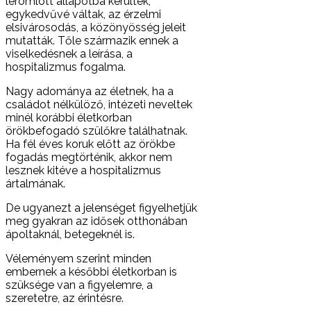
leromlott állapotba kerültek,
egykedvűvé váltak, az érzelmi
elsivárosodás, a közönyösség jeleit
mutatták. Tőle származik ennek a
viselkedésnek a leírása, a
hospitalizmus fogalma.
Nagy adománya az életnek, ha a
családot nélkülöző, intézeti neveltek
minél korábbi életkorban
örökbefogadó szülőkre találhatnak.
Ha fél éves koruk előtt az örökbe
fogadás megtörténik, akkor nem
lesznek kitéve a hospitalizmus
ártalmának.
De ugyanezt a jelenséget figyelhetjük
meg gyakran az idősek otthonában
ápoltaknál, betegeknél is.
Véleményem szerint minden
embernek a későbbi életkorban is
szüksége van a figyelemre, a
szeretetre, az érintésre.