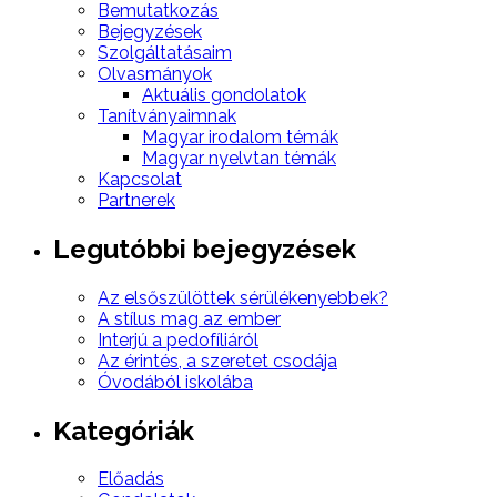
Bemutatkozás
Bejegyzések
Szolgáltatásaim
Olvasmányok
Aktuális gondolatok
Tanítványaimnak
Magyar irodalom témák
Magyar nyelvtan témák
Kapcsolat
Partnerek
Legutóbbi bejegyzések
Az elsőszülöttek sérülékenyebbek?
A stílus mag az ember
Interjú a pedofíliáról
Az érintés, a szeretet csodája
Óvodából iskolába
Kategóriák
Előadás