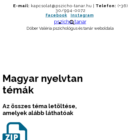
Skip
E-mail:
kapcsolat@pszicho-tanar.hu |
Telefon:
(+36)
to
30/994-0072
Facebook
Instagram
content
pszicho-tanar
Dóber Valéria pszichológus és tanár weboldala
Magyar nyelvtan
témák
Az összes téma letöltése,
amelyek alább láthatóak