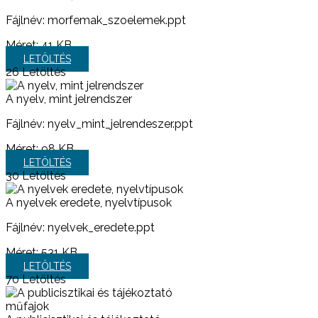
Fájlnév: morfemak_szoelemek.ppt
Méret:
41 KB
LETÖLTÉS
26
Letöltés
A nyelv, mint jelrendszer
Fájlnév: nyelv_mint_jelrendeszer.ppt
Méret:
98 KB
LETÖLTÉS
30
Letöltés
A nyelvek eredete, nyelvtípusok
Fájlnév: nyelvek_eredete.ppt
Méret:
531 KB
LETÖLTÉS
70
Letöltés