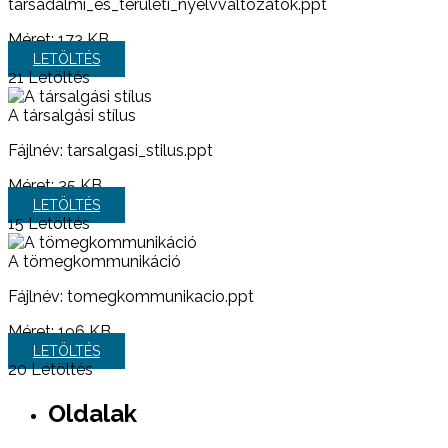
tarsadalmi_es_teruleti_nyelvvaltozatok.ppt
Méret:
173 KB
LETÖLTÉS
21
Letöltés
A társalgási stílus
Fájlnév: tarsalgasi_stilus.ppt
Méret:
35 KB
LETÖLTÉS
15
Letöltés
A tömegkommunikáció
Fájlnév: tomegkommunikacio.ppt
Méret:
196 KB
LETÖLTÉS
20
Letöltés
Oldalak