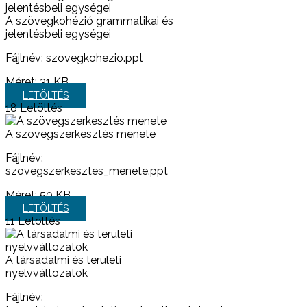
A szövegkohézió grammatikai és
jelentésbeli egységei
Fájlnév: szovegkohezio.ppt
Méret:
31 KB
LETÖLTÉS
18
Letöltés
A szövegszerkesztés menete
Fájlnév:
szovegszerkesztes_menete.ppt
Méret:
50 KB
LETÖLTÉS
11
Letöltés
A társadalmi és területi
nyelvváltozatok
Fájlnév: