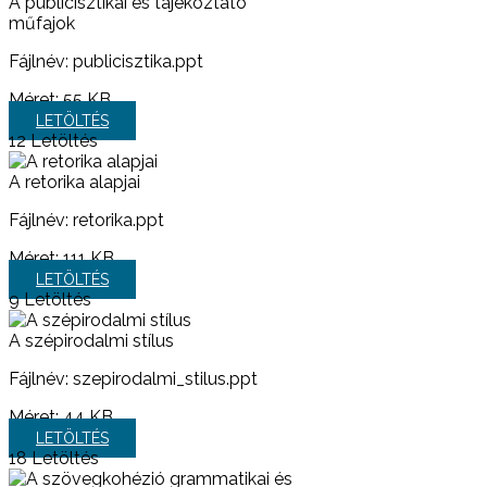
A publicisztikai és tájékoztató
műfajok
Fájlnév: publicisztika.ppt
Méret:
55 KB
LETÖLTÉS
12
Letöltés
A retorika alapjai
Fájlnév: retorika.ppt
Méret:
111 KB
LETÖLTÉS
9
Letöltés
A szépirodalmi stílus
Fájlnév: szepirodalmi_stilus.ppt
Méret:
44 KB
LETÖLTÉS
18
Letöltés