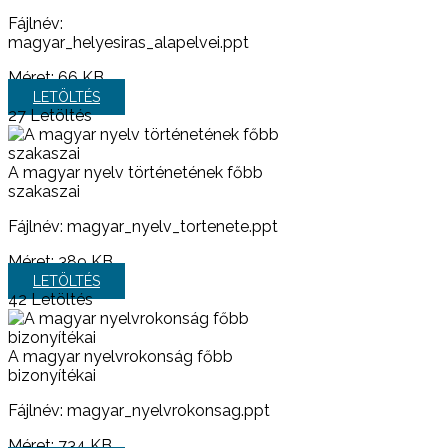
Fájlnév:
magyar_helyesiras_alapelvei.ppt
Méret:
66 KB
LETÖLTÉS
27
Letöltés
A magyar nyelv történetének főbb
szakaszai
Fájlnév: magyar_nyelv_tortenete.ppt
Méret:
389 KB
LETÖLTÉS
42
Letöltés
A magyar nyelvrokonság főbb
bizonyítékai
Fájlnév: magyar_nyelvrokonsag.ppt
Méret:
734 KB