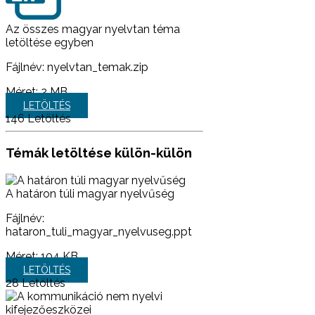
Az összes magyar nyelvtan téma
letöltése egyben
Fájlnév: nyelvtan_temak.zip
Méret:
2 MB
LETÖLTÉS
146
Letöltés
Témák letöltése külön-külön
A határon túli magyar nyelvűség
Fájlnév:
hataron_tuli_magyar_nyelvuseg.ppt
Méret:
104 KB
LETÖLTÉS
28
Letöltés