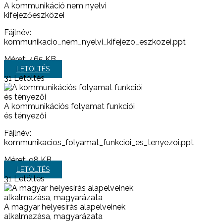
A kommunikáció nem nyelvi
kifejezőeszközei
Fájlnév:
kommunikacio_nem_nyelvi_kifejezo_eszkozei.ppt
Méret:
465 KB
LETÖLTÉS
31
Letöltés
A kommunikációs folyamat funkciói
és tényezői
Fájlnév:
kommunikacios_folyamat_funkcioi_es_tenyezoi.ppt
Méret:
98 KB
LETÖLTÉS
31
Letöltés
A magyar helyesírás alapelveinek
alkalmazása, magyarázata