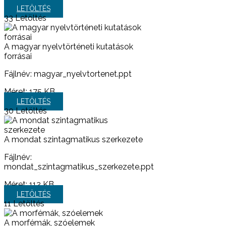
LETÖLTÉS
33
Letöltés
A magyar nyelvtörténeti kutatások
forrásai
Fájlnév: magyar_nyelvtortenet.ppt
Méret:
175 KB
LETÖLTÉS
30
Letöltés
A mondat szintagmatikus szerkezete
Fájlnév:
mondat_szintagmatikus_szerkezete.ppt
Méret:
112 KB
LETÖLTÉS
11
Letöltés
A morfémák, szóelemek