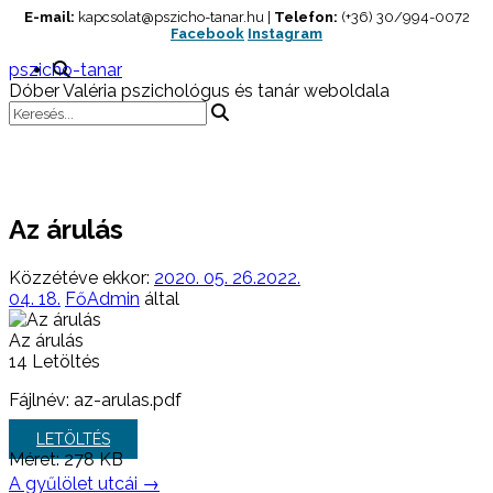
Skip
E-mail:
kapcsolat@pszicho-tanar.hu |
Telefon:
(+36) 30/994-0072
Facebook
Instagram
to
content
pszicho-tanar
Dóber Valéria pszichológus és tanár weboldala
Az árulás
Közzétéve ekkor:
2020. 05. 26.
2022.
04. 18.
FőAdmin
által
Az árulás
14
Letöltés
Fájlnév: az-arulas.pdf
LETÖLTÉS
Méret:
278 KB
Post
A gyűlölet utcái
→