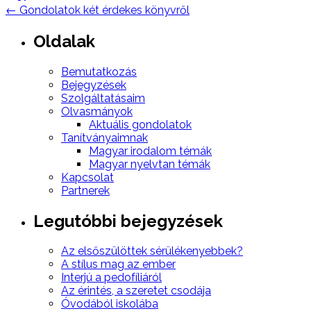
navigation
←
Gondolatok két érdekes könyvről
Oldalak
Bemutatkozás
Bejegyzések
Szolgáltatásaim
Olvasmányok
Aktuális gondolatok
Tanítványaimnak
Magyar irodalom témák
Magyar nyelvtan témák
Kapcsolat
Partnerek
Legutóbbi bejegyzések
Az elsőszülöttek sérülékenyebbek?
A stílus mag az ember
Interjú a pedofíliáról
Az érintés, a szeretet csodája
Óvodából iskolába