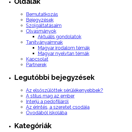
Oldalak
Bemutatkozás
Bejegyzések
Szolgáltatásaim
Olvasmányok
Aktuális gondolatok
Tanítványaimnak
Magyar irodalom témák
Magyar nyelvtan témák
Kapcsolat
Partnerek
Legutóbbi bejegyzések
Az elsőszülöttek sérülékenyebbek?
A stílus mag az ember
Interjú a pedofíliáról
Az érintés, a szeretet csodája
Óvodából iskolába
Kategóriák