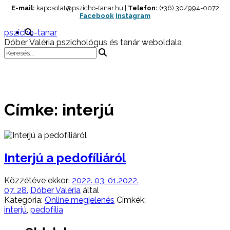
Skip
E-mail:
kapcsolat@pszicho-tanar.hu |
Telefon:
(+36) 30/994-0072
Facebook
Instagram
to
content
pszicho-tanar
Dóber Valéria pszichológus és tanár weboldala
Címke:
interjú
Interjú a pedofíliáról
Közzétéve ekkor:
2022. 03. 01.
2022.
07. 28.
Dóber Valéria
által
Kategória:
Online megjelenés
Címkék:
interjú
,
pedofília