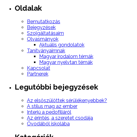
Oldalak
Bemutatkozás
Bejegyzések
Szolgáltatásaim
Olvasmányok
Aktuális gondolatok
Tanítványaimnak
Magyar irodalom témák
Magyar nyelvtan témák
Kapcsolat
Partnerek
Legutóbbi bejegyzések
Az elsőszülöttek sérülékenyebbek?
A stílus mag az ember
Interjú a pedofíliáról
Az érintés, a szeretet csodája
Óvodából iskolába