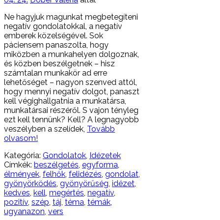
Ne hagyjuk magunkat megbetegíteni
negatív gondolatokkal, a negatív
emberek közelségével. Sok
páciensem panaszolta, hogy
miközben a munkahelyen dolgoznak,
és közben beszélgetnek – hisz
számtalan munkakör ad erre
lehetőséget – nagyon szenved attól,
hogy mennyi negatív dolgot, panaszt
kell végighallgatnia a munkatársa,
munkatársai részéről. S vajon tényleg
ezt kell tennünk? Kell? A legnagyobb
veszélyben a szelídek,
Tovább
olvasom!
Kategória:
Gondolatok
,
Idézetek
Címkék:
beszélgetés
,
egyforma
,
élmények
,
felhők
,
felidézés
,
gondolat
,
gyönyörködés
,
gyönyörűség
,
idézet
,
kedves
,
kell
,
megértés
,
negatív
,
pozitív
,
szép
,
táj
,
téma
,
témák
,
ugyanazon
,
vers