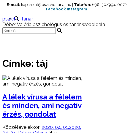
Skip
E-mail:
kapcsolat@pszicho-tanar.hu |
Telefon:
(+36) 30/994-0072
Facebook
Instagram
to
content
pszicho-tanar
Dóber Valéria pszichológus és tanár weboldala
Címke:
táj
A lélek vírusa a félelem
és minden, ami negatív
érzés, gondolat
Közzétéve ekkor:
2020. 04. 01.
2020.
04. 24.
Dóber Valéria
által