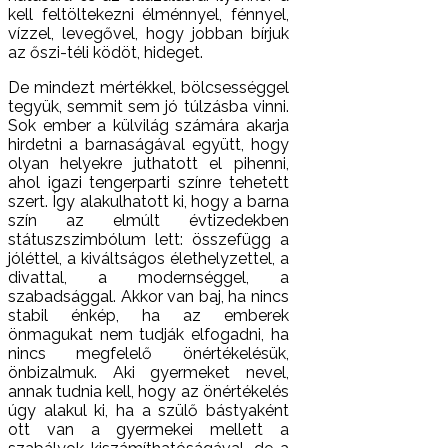
kell feltöltekezni élménnyel, fénnyel,
vízzel, levegővel, hogy jobban bírjuk
az őszi-téli ködöt, hideget.
De mindezt mértékkel, bölcsességgel
tegyük, semmit sem jó túlzásba vinni.
Sok ember a külvilág számára akarja
hirdetni a barnaságával együtt, hogy
olyan helyekre juthatott el pihenni,
ahol igazi tengerparti színre tehetett
szert. Így alakulhatott ki, hogy a barna
szín az elmúlt évtizedekben
státuszszimbólum lett: összefügg a
jóléttel, a kiváltságos élethelyzettel, a
divattal, a modernséggel, a
szabadsággal. Akkor van baj, ha nincs
stabil énkép, ha az emberek
önmagukat nem tudják elfogadni, ha
nincs megfelelő önértékelésük,
önbizalmuk. Aki gyermeket nevel,
annak tudnia kell, hogy az önértékelés
úgy alakul ki, ha a szülő bástyaként
ott van a gyermekei mellett a