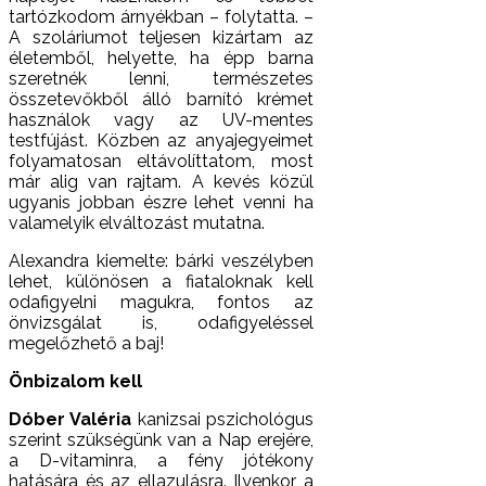
tartózkodom árnyékban – folytatta. –
A szoláriumot teljesen kizártam az
életemből, helyette, ha épp barna
szeretnék lenni, természetes
összetevőkből álló barnító krémet
használok vagy az UV-mentes
testfújást. Közben az anyajegyeimet
folyamatosan eltávolíttatom, most
már alig van rajtam. A kevés közül
ugyanis jobban észre lehet venni ha
valamelyik elváltozást mutatna.
Alexandra kiemelte: bárki veszélyben
lehet, különösen a fiataloknak kell
odafigyelni magukra, fontos az
önvizsgálat is, odafigyeléssel
megelőzhető a baj!
Önbizalom kell
Dóber Valéria
kanizsai pszichológus
szerint szükségünk van a Nap erejére,
a D-vitaminra, a fény jótékony
hatására és az ellazulásra. Ilyenkor a