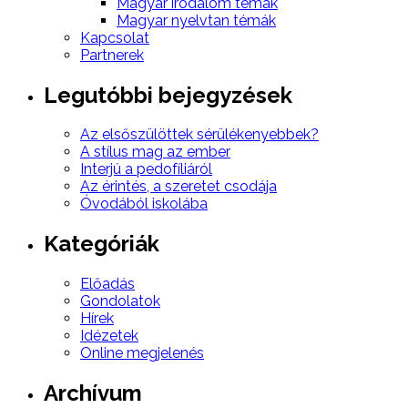
Magyar irodalom témák
Magyar nyelvtan témák
Kapcsolat
Partnerek
Legutóbbi bejegyzések
Az elsőszülöttek sérülékenyebbek?
A stílus mag az ember
Interjú a pedofíliáról
Az érintés, a szeretet csodája
Óvodából iskolába
Kategóriák
Előadás
Gondolatok
Hírek
Idézetek
Online megjelenés
Archívum