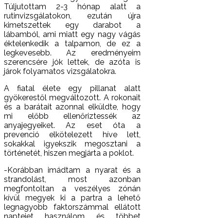
Túljutottam 2-3 hónap alatt a
rutinvizsgálatokon, ezután újra
kimetszettek egy darabot a
lábamból, ami miatt egy nagy vágás
éktelenkedik a talpamon, de ez a
legkevesebb. Az eredményeim
szerencsére jók lettek, de azóta is
járok folyamatos vizsgálatokra.
A fiatal élete egy pillanat alatt
gyökerestől megváltozott. A rokonait
és a barátait azonnal elküldte, hogy
mi előbb ellenőriztessék az
anyajegyeiket. Az eset óta a
prevenció elkötelezett híve lett,
sokakkal igyekszik megosztani a
történetét, hiszen megjárta a poklot.
-Korábban imádtam a nyarat és a
strandolást, most azonban
megfontoltan a veszélyes zónán
kívül megyek ki a partra a lehető
legnagyobb faktorszámmal ellátott
naptejet használom és többet