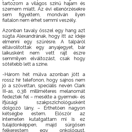
tartozom a világos színű hajam és
szemem miatt. Az évi ellenőrzésekre
sem figyeltem, mondván ilyen
fiatalon nem érhet semmi veszély.
Azonban tavaly ősszel egy hang azt
súgta Alexandrának, hogy itt az ideje
elmenni egy szűrésre. A talpáról
eltávolítottak egy anyajegyet, bár
laikusként nem vett rajt észre
semmilyen elváltozást, csak hogy
sötétebb lett a színe.
-Három hét múlva azonban jött a
rossz hír telefonon, hogy sajnos nem
jó a szövettan, speciális nevén Clark
III-as, 0,38 milliméteres melanomát
fedeztek fel – mesélte a gyermek- és
ifjúsági szakpszichológusként
dolgozó lány. – Érthetően nagyon
kétségbe estem. Először az
interneten kutatgattam mi is ez
tulajdonképpen, majd sürgősen
felkerestem egy onkológust.