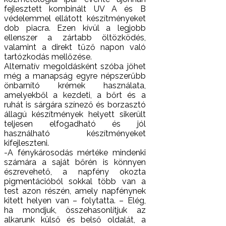
fejlesztett kombinált UV A és B
védelemmel ellátott készítményeket
dob piacra. Ezen kívül a legjobb
ellenszer a zártabb öltözködés,
valamint a direkt tűző napon való
tartózkodás mellőzése.
Alternatív megoldásként szóba jöhet
még a manapság egyre népszerűbb
önbarnító krémek használata,
amelyekből a kezdeti, a bőrt és a
ruhát is sárgára színező és borzasztó
állagú készítmények helyett sikerült
teljesen elfogadható és jól
használható készítményeket
kifejleszteni.
-A fénykárosodás mértéke mindenki
számára a saját bőrén is könnyen
észrevehető, a napfény okozta
pigmentációból sokkal több van a
test azon részén, amely napfénynek
kitett helyen van – folytatta. – Elég,
ha mondjuk, összehasonlítjuk az
alkarunk külső és belső oldalát, a