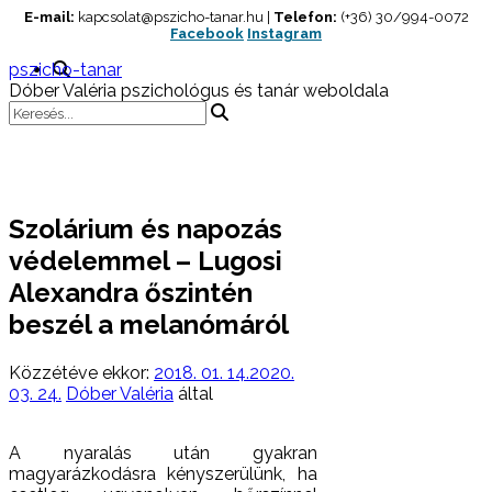
Skip
E-mail:
kapcsolat@pszicho-tanar.hu |
Telefon:
(+36) 30/994-0072
Facebook
Instagram
to
content
pszicho-tanar
Dóber Valéria pszichológus és tanár weboldala
Szolárium és napozás
védelemmel – Lugosi
Alexandra őszintén
beszél a melanómáról
Közzétéve ekkor:
2018. 01. 14.
2020.
03. 24.
Dóber Valéria
által
A nyaralás után gyakran
magyarázkodásra kényszerülünk, ha