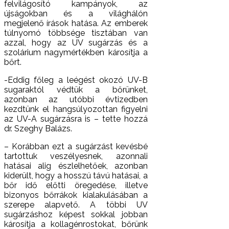
felvilágosító kampányok, az
újságokban és a világhálón
megjelenő írások hatása. Az emberek
túlnyomó többsége tisztában van
azzal, hogy az UV sugárzás és a
szolárium nagymértékben károsítja a
bőrt.
-Eddig főleg a leégést okozó UV-B
sugaraktól védtük a bőrünket,
azonban az utóbbi évtizedben
kezdtünk el hangsúlyozottan figyelni
az UV-A sugárzásra is – tette hozzá
dr. Szeghy Balázs.
– Korábban ezt a sugárzást kevésbé
tartottuk veszélyesnek, azonnali
hatásai alig észlelhetőek, azonban
kiderült, hogy a hosszú távú hatásai, a
bőr idő előtti öregedése, illetve
bizonyos bőrrákok kialakulásában a
szerepe alapvető. A többi UV
sugárzáshoz képest sokkal jobban
károsítja a kollagénrostokat, bőrünk