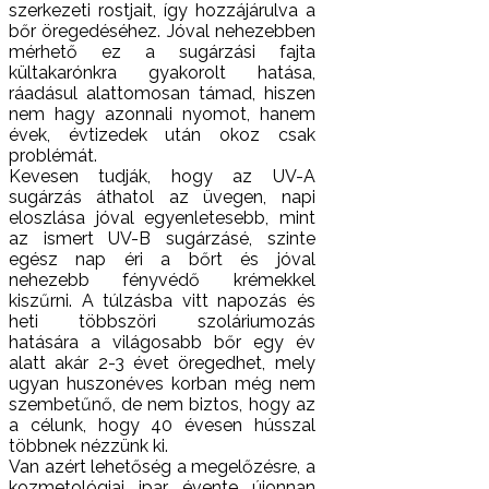
szerkezeti rostjait, így hozzájárulva a
bőr öregedéséhez. Jóval nehezebben
mérhető ez a sugárzási fajta
kültakarónkra gyakorolt hatása,
ráadásul alattomosan támad, hiszen
nem hagy azonnali nyomot, hanem
évek, évtizedek után okoz csak
problémát.
Kevesen tudják, hogy az UV-A
sugárzás áthatol az üvegen, napi
eloszlása jóval egyenletesebb, mint
az ismert UV-B sugárzásé, szinte
egész nap éri a bőrt és jóval
nehezebb fényvédő krémekkel
kiszűrni. A túlzásba vitt napozás és
heti többszöri szoláriumozás
hatására a világosabb bőr egy év
alatt akár 2-3 évet öregedhet, mely
ugyan huszonéves korban még nem
szembetűnő, de nem biztos, hogy az
a célunk, hogy 40 évesen hússzal
többnek nézzünk ki.
Van azért lehetőség a megelőzésre, a
kozmetológiai ipar évente újonnan