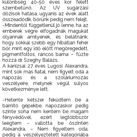
különbség 40-50 éves kor felett
szembetűnő. Az UV sugárzási
dózisok hatása, ugyanis az évek alatt
összeadódik, bőrünk pedig nem felejt.
-Mindentől függetlenül jó lenne, ha az
emberek végre elfogadnák magukat
olyannak amilyenek, és belátnánk,
hogy sokkal szebb egy hibátlan fehér
bőr, mint egy idő előtt megöregedett,
pigmentfoltos, ráncos barna – fűzte
hozzá dr. Szeghy Balázs.
A kanizsai 27 éves Lugosi Alexandra,
mint sok más fiatal, nem figyelt oda a
napozás és a szoláriumozás
veszélyeire, melynek végül súlyos
következménye lett.
-Hetente kétszer feküdtem be a
barnító gépekbe, napozáskor pedig
szinte soha nem kentem be magam
fényvédővel, ezért legtöbbször
leégtem – vallotta be őszintén
Alexandra. – Nem figyeltem oda,
pedig a veszélyeztetett kategóriába