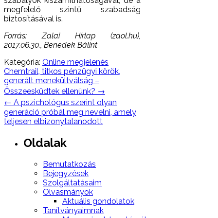
szabályok kiszámíthatóságával, de a
megfelelő szintű szabadság
biztosításával is.
Forrás: Zalai Hírlap (zaol.hu),
2017.06.30., Benedek Bálint
Kategória:
Online megjelenés
Post
Chemtrail, titkos pénzügyi körök,
navigation
generált menekültválság –
Összeesküdtek ellenünk?
→
←
A pszichológus szerint olyan
generáció próbál meg nevelni, amely
teljesen elbizonytalanodott
Oldalak
Bemutatkozás
Bejegyzések
Szolgáltatásaim
Olvasmányok
Aktuális gondolatok
Tanítványaimnak