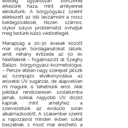
esetleg ugyanolyan bőrszínnel
érkezünk haza, mint amilyennel
elindultunk. A bőrgyógyász szerint
elérkezett az idő leszámolni a rossz
beidegződéssel, hiszen számos,
olykor súlyos problémától óvhatjuk
meg testünk külső védőrétegét.
Manapság a 20-30 évesek között
már olyan bőrdaganatokat látunk,
amit néhány évtizede az 50 év
felettieknél – fogalmazott dr. Szeghy
Balázs bőrgyógyász-kozmetológus.
– Persze ebben nagy szerepet játszik
az ózonpajzs elvékonyodása, az
erősebb UV sugárzás, de alapvetően
mi magunk is tehetnünk erről. Akik
például rendszeresen szoláriumba
járnak, sokkal nagyobb UV dózist
kapnak, mint amelyhez a
szervezetünk az evolúció során
alkalmazkodott. A szakember szerint
a napozásról minden évben sokat
beszélnek, s most már érezhető a