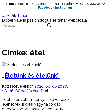
Skip
E-mail:
kapcsolat@pszicho-tanar.hu |
Telefon:
(+36) 30/994-0072
Facebook
Instagram
to
content
pszicho-tanar
Dóber Valéria pszichológus és tanár weboldala
Címke:
étel
„Életünk és ételünk”
Közzétéve ekkor:
2020. 08. 06.
2020.
08. 06.
Dóber Valéria
által
Többször voltam tanúja a következő
jelenetnek: iskolai vagy táborozó
gyerekcsoport várakozik egy-egy