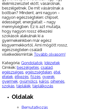
élelmiszerüzlet előtt, vásárolnak,
beszélgetnek. De mit vásárolnak a
boltban? Mindent, ami nagyon –
nagyon egészségtelen: chipset,
édességet, energiaitalt – nagy
mennyiségben. Ez is azt mutatja,
hogy nagyon rossz étkezési
szokások alakulnak ki a
gyermekeinkben már egész
kisgyermekkortól. Ami mögött rossz,
egészségtelen családi
viselkedésminták
Tovább olvasom!
Kategória:
Gondolatok
,
Idézetek
Címkék:
beszélgetés
,
család
,
egészséges
,
egészségtelen
,
étel
,
ételek
,
étkezés
,
főzés
,
gyerek
,
gyermek
,
gyümölcs
,
káros
,
pihenés
,
szokás
,
táplálék
,
táplálkozás
Oldalak
Bemutatkozás