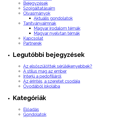
Bejegyzések
Szolgáltatásaim
Olvasmányok
Aktuális gondolatok
Tanítványaimnak
Magyar irodalom témák
Magyar nyelvtan témák
Kapcsolat
Partnerek
Legutóbbi bejegyzések
Az elsőszülöttek sérülékenyebbek?
A stílus mag az ember
Interjú a pedofíliáról
Az érintés, a szeretet csodája
Óvodából iskolába
Kategóriák
Előadás
Gondolatok