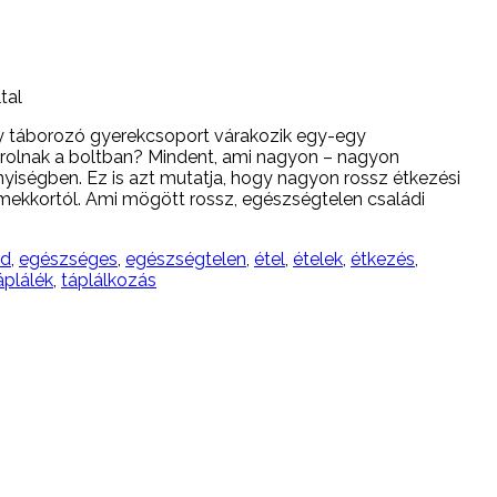
tal
gy táborozó gyerekcsoport várakozik egy-egy
sárolnak a boltban? Mindent, ami nagyon – nagyon
nyiségben. Ez is azt mutatja, hogy nagyon rossz étkezési
mekkortól. Ami mögött rossz, egészségtelen családi
ád
,
egészséges
,
egészségtelen
,
étel
,
ételek
,
étkezés
,
áplálék
,
táplálkozás