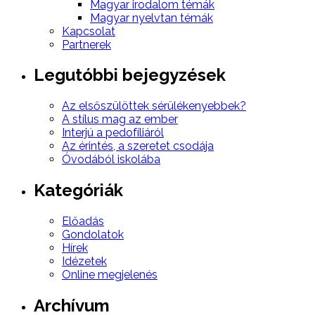
Magyar irodalom témák
Magyar nyelvtan témák
Kapcsolat
Partnerek
Legutóbbi bejegyzések
Az elsőszülöttek sérülékenyebbek?
A stílus mag az ember
Interjú a pedofíliáról
Az érintés, a szeretet csodája
Óvodából iskolába
Kategóriák
Előadás
Gondolatok
Hírek
Idézetek
Online megjelenés
Archívum