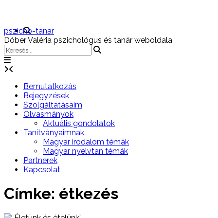
Skip
to
content
pszicho-tanar
Dóber Valéria pszichológus és tanár weboldala
Bemutatkozás
Bejegyzések
Szolgáltatásaim
Olvasmányok
Aktuális gondolatok
Tanítványaimnak
Magyar irodalom témák
Magyar nyelvtan témák
Partnerek
Kapcsolat
Címke:
étkezés