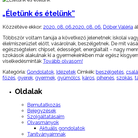
„Életünk és ételünk”
Közzétéve ekkor:
2020. 08. 06.
2020. 08. 06.
Dóber Valéria
ál
Többször voltam tanúja a következő jelenetnek: iskolai va
élelmiszerüzlet előtt, vásárolnak, beszélgetnek. De mit vá
egészségtelen: chipset, édességet, energiaitalt – nagy men
szokások alakulnak ki a gyermekeinkben már egész kisgyer
viselkedésminták
Tovább olvasom!
Kategória:
Gondolatok
,
Idézetek
Címkék:
beszélgetés
,
csal
főzés
,
gyerek
,
gyermek
,
gyümölcs
,
káros
,
pihenés
,
szokás
,
t
Oldalak
Bemutatkozás
Bejegyzések
Szolgáltatásaim
Olvasmányok
Aktuális gondolatok
Tanítványaimnak