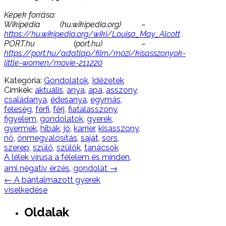
Képek forrása:
Wikipédia (hu.wikipedia.org) –
https://hu.wikipedia.org/wiki/Louisa_May_Alcott
PORT.hu (port.hu) –
https://port.hu/adatlap/film/mozi/kisasszonyok-
little-women/movie-211220
Kategória:
Gondolatok
,
Idézetek
Címkék:
aktuális
,
anya
,
apa
,
asszony
,
családanya
,
édesanya
,
egymás
,
feleség
,
férfi
,
férj
,
fiatalasszony
,
figyelem
,
gondolatok
,
gyerek
,
gyermek
,
hibák
,
jó
,
karrier
,
kisasszony
,
nő
,
önmegvalósítás
,
saját
,
sors
,
szerep
,
szülő
,
szülők
,
tanácsok
Post
A lélek vírusa a félelem és minden,
navigation
ami negatív érzés, gondolat
→
←
A bántalmazott gyerek
viselkedése
Oldalak