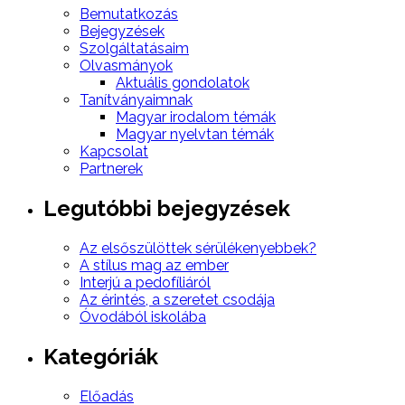
Bemutatkozás
Bejegyzések
Szolgáltatásaim
Olvasmányok
Aktuális gondolatok
Tanítványaimnak
Magyar irodalom témák
Magyar nyelvtan témák
Kapcsolat
Partnerek
Legutóbbi bejegyzések
Az elsőszülöttek sérülékenyebbek?
A stílus mag az ember
Interjú a pedofíliáról
Az érintés, a szeretet csodája
Óvodából iskolába
Kategóriák
Előadás