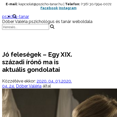
Skip
E-mail:
kapcsolat@pszicho-tanar.hu |
Telefon:
(+36) 30/994-0072
Facebook
Instagram
to
content
pszicho-tanar
Dóber Valéria pszichológus és tanár weboldala
Jó feleségek – Egy XIX.
századi írónő ma is
aktuális gondolatai
Közzétéve ekkor:
2020. 04. 03.
2020.
04. 24.
Dóber Valéria
által