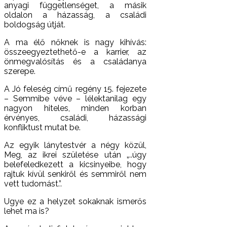
anyagi függetlenséget, a másik
oldalon a házasság, a családi
boldogság útját.
A ma élő nőknek is nagy kihívás:
összeegyeztethető-e a karrier, az
önmegvalósítás és a családanya
szerepe.
A Jó feleség című regény 15. fejezete
– Semmibe véve – lélektanilag egy
nagyon hiteles, minden korban
érvényes, családi, házassági
konfliktust mutat be.
Az egyik lánytestvér a négy közül,
Meg, az ikrei születése után „..úgy
belefeledkezett a kicsinyeibe, hogy
rajtuk kívül senkiről és semmiről nem
vett tudomást.”.
Ugye ez a helyzet sokaknak ismerős
lehet ma is?