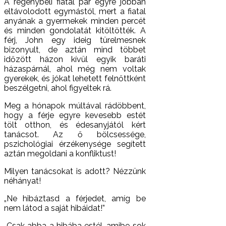
A regénybeli fiatal pár egyre jobban
eltávolodott egymástól, mert a fiatal
anyának a gyermekek minden percét
és minden gondolatát kitöltötték. A
férj, John egy ideig türelmesnek
bizonyult, de aztán mind többet
időzött házon kívül egyik baráti
házaspárnál, ahol még nem voltak
gyerekek, és jókat lehetett felnőttként
beszélgetni, ahol figyeltek rá.
Meg a hónapok múltával rádöbbent,
hogy a férje egyre kevesebb estét
tölt otthon, és édesanyjától kért
tanácsot. Az ő bölcsessége,
pszichológiai érzékenysége segített
aztán megoldani a konfliktust!
Milyen tanácsokat is adott? Nézzünk
néhányat!
„Ne hibáztasd a férjedet, amíg be
nem látod a saját hibáidat!”
„Csak abba a hibába estél, amibe sok