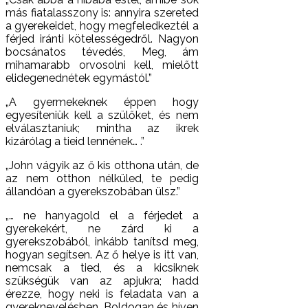
más fiatalasszony is: annyira szereted
a gyerekeidet, hogy megfeledkeztél a
férjed iránti kötelességedről. Nagyon
bocsánatos tévedés, Meg, ám
mihamarabb orvosolni kell, mielőtt
elidegenednétek egymástól.”
„A gyermekeknek éppen hogy
egyesíteniük kell a szülőket, és nem
elválasztaniuk; mintha az ikrek
kizárólag a tieid lennének… .”
„John vágyik az ő kis otthona után, de
az nem otthon nélküled, te pedig
állandóan a gyerekszobában ülsz.”
„… ne hanyagold el a férjedet a
gyerekekért, ne zárd ki a
gyerekszobából, inkább tanítsd meg,
hogyan segítsen. Az ő helye is itt van,
nemcsak a tied, és a kicsiknek
szükségük van az apjukra; hadd
érezze, hogy neki is feladata van a
gyereknevelésben. Boldogan és híven