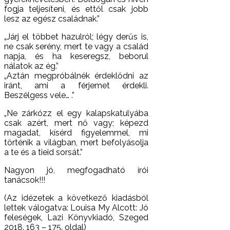
fogja teljesíteni, és ettől csak jobb
lesz az egész családnak.”
„Járj el többet hazulról; légy derűs is,
ne csak serény, mert te vagy a család
napja, és ha keseregsz, beborul
nálatok az ég.”
„Aztán megpróbálnék érdeklődni az
iránt, ami a férjemet érdekli.
Beszélgess vele… .”
„Ne zárkózz el egy kalapskatulyába
csak azért, mert nő vagy; képezd
magadat, kísérd figyelemmel, mi
történik a világban, mert befolyásolja
a te és a tieid sorsát.”
Nagyon jó, megfogadható írói
tanácsok!!!
(Az idézetek a következő kiadásból
lettek válogatva: Louisa My Alcott: Jó
feleségek, Lazi Könyvkiadó, Szeged
2018. 163 – 175. oldal)