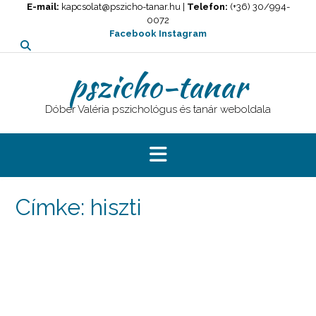
Skip
E-mail:
kapcsolat@pszicho-tanar.hu |
Telefon:
(+36) 30/994-
0072
to
Facebook
Instagram
content
pszicho-tanar
Dóber Valéria pszichológus és tanár weboldala
Címke:
hiszti