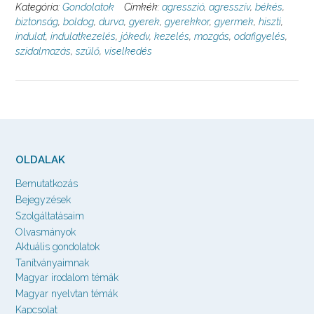
Kategória:
Gondolatok
Címkék:
agresszió
,
agresszív
,
békés
,
biztonság
,
boldog
,
durva
,
gyerek
,
gyerekkor
,
gyermek
,
hiszti
,
indulat
,
indulatkezelés
,
jókedv
,
kezelés
,
mozgás
,
odafigyelés
,
szidalmazás
,
szülő
,
viselkedés
OLDALAK
Bemutatkozás
Bejegyzések
Szolgáltatásaim
Olvasmányok
Aktuális gondolatok
Tanítványaimnak
Magyar irodalom témák
Magyar nyelvtan témák
Kapcsolat