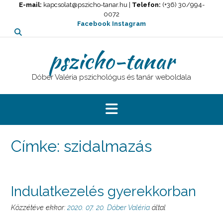
Skip
E-mail:
kapcsolat@pszicho-tanar.hu |
Telefon:
(+36) 30/994-
0072
to
Facebook
Instagram
content
pszicho-tanar
Dóber Valéria pszichológus és tanár weboldala
Címke:
szidalmazás
Indulatkezelés gyerekkorban
Közzétéve ekkor:
2020. 07. 20.
Dóber Valéria
által