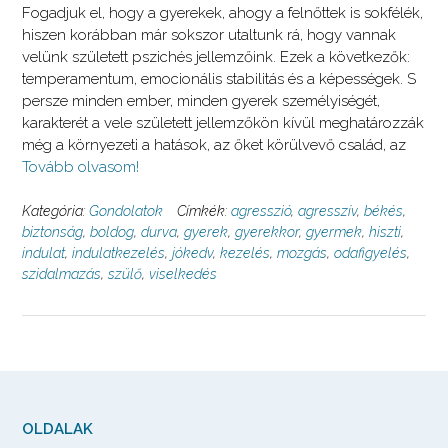
Fogadjuk el, hogy a gyerekek, ahogy a felnőttek is sokfélék,
hiszen korábban már sokszor utaltunk rá, hogy vannak
velünk született pszichés jellemzőink. Ezek a következők:
temperamentum, emocionális stabilitás és a képességek. S
persze minden ember, minden gyerek személyiségét,
karakterét a vele született jellemzőkön kívül meghatározzák
még a környezeti a hatások, az őket körülvevő család, az
Tovább olvasom!
Kategória:
Gondolatok
Címkék:
agresszió
,
agresszív
,
békés
,
biztonság
,
boldog
,
durva
,
gyerek
,
gyerekkor
,
gyermek
,
hiszti
,
indulat
,
indulatkezelés
,
jókedv
,
kezelés
,
mozgás
,
odafigyelés
,
szidalmazás
,
szülő
,
viselkedés
OLDALAK