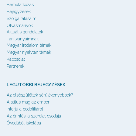
Bemutatkozás
Bejegyzések
Szolgáltatásaim
Olvasmányok
Aktuális gondolatok
Tanítványaimnak
Magyar irodalom témák
Magyar nyelvtan témák
Kapcsolat
Partnerek
LEGUTÓBBI BEJEGYZÉSEK
Az elsőszülöttek sérülékenyebbek?
A stílus mag az ember
Interjú a pedofíliáról
Az érintés, a szeretet csodája
Óvodából iskolába