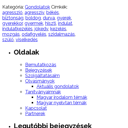
Kategória:
Gondolatok
Címkék:
agresszió
,
agresszív
,
békés
,
biztonság
,
boldog
,
durva
,
gyerek
,
gyerekkor
,
gyermek
,
hiszti
,
indulat
,
indulatkezelés
,
jókedv
,
kezelés
,
mozgás
,
odafigyelés
,
szidalmazás
,
szülő
,
viselkedés
Oldalak
Bemutatkozás
Bejegyzések
Szolgáltatásaim
Olvasmányok
Aktuális gondolatok
Tanítványaimnak
Magyar irodalom témák
Magyar nyelvtan témák
Kapcsolat
Partnerek
Legutóbbi bejegyzések