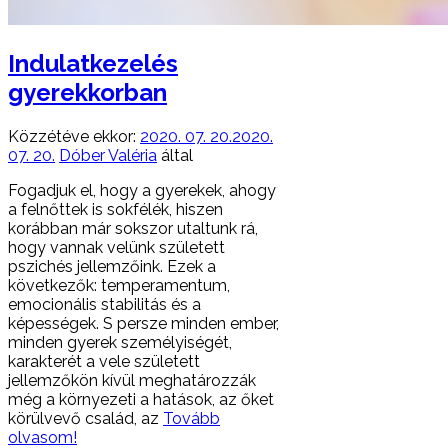
Indulatkezelés
gyerekkorban
Közzétéve ekkor:
2020. 07. 20.
2020.
07. 20.
Dóber Valéria
által
Fogadjuk el, hogy a gyerekek, ahogy
a felnőttek is sokfélék, hiszen
korábban már sokszor utaltunk rá,
hogy vannak velünk született
pszichés jellemzőink. Ezek a
következők: temperamentum,
emocionális stabilitás és a
képességek. S persze minden ember,
minden gyerek személyiségét,
karakterét a vele született
jellemzőkön kívül meghatározzák
még a környezeti a hatások, az őket
körülvevő család, az
Tovább
olvasom!