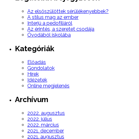
Az elsőszülöttek sérülékenyebbek?
A stílus mag az ember
Interjú a pedofíliáról
Az érintés, a szeretet csodája
Óvodából iskolába
Kategóriák
Előadás
Gondolatok
Hírek
Idézetek
Online megjelenés
Archívum
2022. augusztus
2022. július
2022. március
2021. december
2021. augusztus