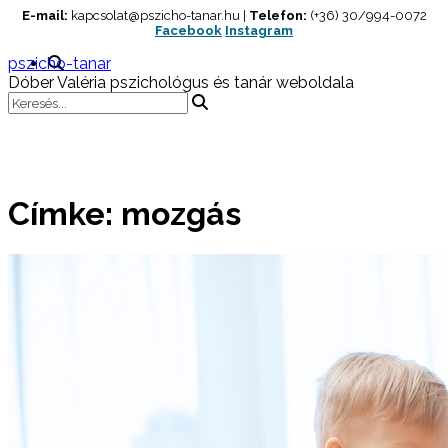
Skip
E-mail:
kapcsolat@pszicho-tanar.hu |
Telefon:
(+36) 30/994-0072
Facebook
Instagram
to
content
pszicho-tanar
Dóber Valéria pszichológus és tanár weboldala
Címke:
mozgás